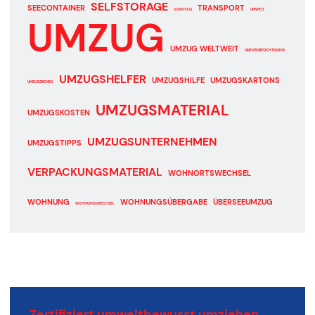
SELFSTORAGE
SEECONTAINER
TRANSPORT
SONNTAG
UMWELT
UMZUG
UMZUG WELTWEIT
UMZUGSBESICHTIGUNG
UMZUGSHELFER
UMZUGSHILFE
UMZUGSKARTONS
UMZUGSBOXEN
UMZUGSMATERIAL
UMZUGSKOSTEN
UMZUGSUNTERNEHMEN
UMZUGSTIPPS
VERPACKUNGSMATERIAL
WOHNORTSWECHSEL
WOHNUNG
WOHNUNGSÜBERGABE
ÜBERSEEUMZUG
WOHNUNGSWECHSEL
Zertifiziert umweltbewusst umziehen