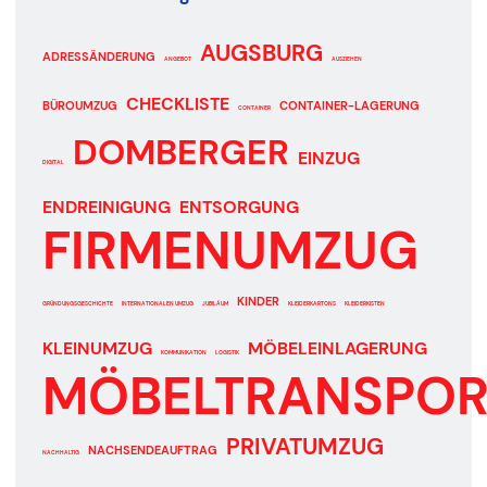
AUGSBURG
ADRESSÄNDERUNG
ANGEBOT
AUSZIEHEN
CHECKLISTE
BÜROUMZUG
CONTAINER-LAGERUNG
CONTAINER
DOMBERGER
EINZUG
DIGITAL
ENDREINIGUNG
ENTSORGUNG
FIRMENUMZUG
KINDER
GRÜNDUNGSGESCHICHTE
INTERNATIONALEN UMZUG
JUBILÄUM
KLEIDERKARTONS
KLEIDERKISTEN
KLEINUMZUG
MÖBELEINLAGERUNG
KOMMUNIKATION
LOGISTIK
MÖBELTRANSPOR
PRIVATUMZUG
NACHSENDEAUFTRAG
NACHHALTIG